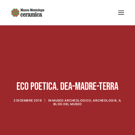
Sistema museale
MUSEO DELLA CERAMICA
Museo Archeologico
EDUCAZIONE
Arte Contemporanea
ECO POETICA. DEA-MADRE-TERRA
La Fondazione
Mostre e eventi
2 DICEMBRE 2019
|
IN
MUSEO ARCHEOLOGICO
,
ARCHEOLOGIA
,
IL
BLOG DEL MUSEO
Notizie
Ricerca