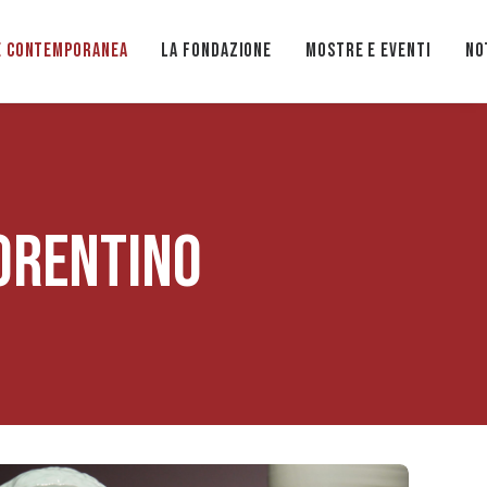
e Contemporanea
La Fondazione
Mostre e eventi
No
ORENTINO