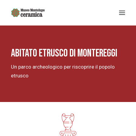
Sistema museale
Abitato Etrusco di Montereggi
MUSEO DELLA CERAMICA
Museo Archeologico
Un parco archeologico per riscoprire il popolo
EDUCAZIONE
etrusco
Arte Contemporanea
La Fondazione
Mostre e eventi
Notizie
Ricerca