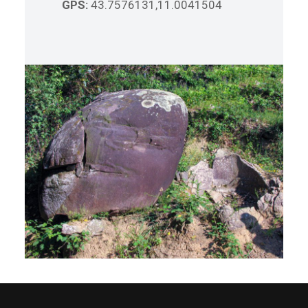
GPS:
43.7576131,11.0041504