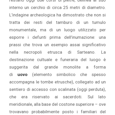
restano oggi due corsi di pietre, delinea al suo
interno un cerchio di circa 25 metri di diametro.
L’indagine archeologica ha dimostrato che non si
tratta dei resti del tamburo di un tumulo
monumentale, ma di un luogo utilizzato per
esporre i defunti prima dell’inumazione: una
prassi che trova un esempio assai significativo
nella necropoli etrusca di Sarteano. La
destinazione cultuale e funeraria del luogo è
suggerita dal grande monolite a forma
di
uovo
(elemento simbolico che spesso
accompagna le tombe etrusche), collegato ad un
sentiero di accesso con scalinata (oggi perduta),
che era riservato ai sacerdoti. Sul lato
meridionale, alla base del costone superiore – ove
trovavano probabilmente posto i familiari del