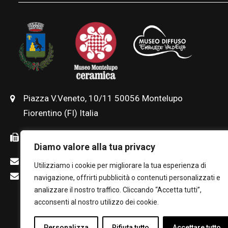
Piazza V.Veneto, 10/11 50056 Montelupo
Fiorentino (FI) Italia
+39 0571 917650
Diamo valore alla tua privacy
museo@comune.montelupo-fiorentino.fi.it
Utilizziamo i cookie per migliorare la tua esperienza di
edummab@comune.montelupo-
navigazione, offrirti pubblicità o contenuti personalizzati e
fiorentino.fi.it
(Ufficio per le attività
analizzare il nostro traffico. Cliccando “Accetta tutti”,
acconsenti al nostro utilizzo dei cookie.
educative al Museo)
Personalizza
Rifiuta tutto
Accettare tutto