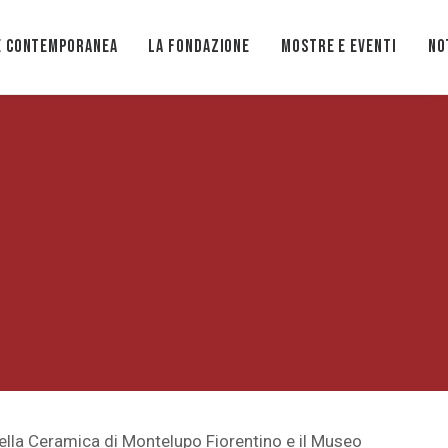
e Contemporanea
La Fondazione
Mostre e eventi
No
della Ceramica di Montelupo Fiorentino e il Museo