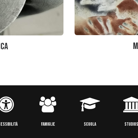
M
ica
ESSIBILITÀ
FAMIGLIE
SCUOLA
STUDIOS