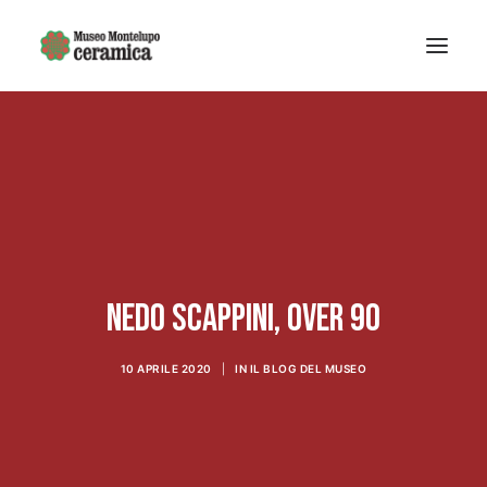
Sistema museale
MUSEO DELLA CERAMICA
Museo Archeologico
EDUCAZIONE
Arte Contemporanea
Nedo Scappini, over 90
La Fondazione
Mostre e eventi
10 APRILE 2020
|
IN
IL BLOG DEL MUSEO
Notizie
Ricerca