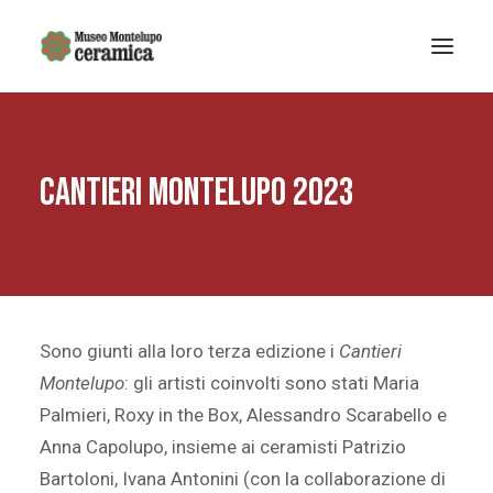
Sistema museale
Cantieri Montelupo 2023
MUSEO DELLA CERAMICA
Museo Archeologico
EDUCAZIONE
Arte Contemporanea
La Fondazione
Sono giunti alla loro terza edizione i
Cantieri
Mostre e eventi
Montelupo
: gli artisti coinvolti sono stati Maria
Notizie
Palmieri, Roxy in the Box, Alessandro Scarabello e
Anna Capolupo, insieme ai ceramisti Patrizio
Bartoloni, Ivana Antonini (con la collaborazione di
Ricerca