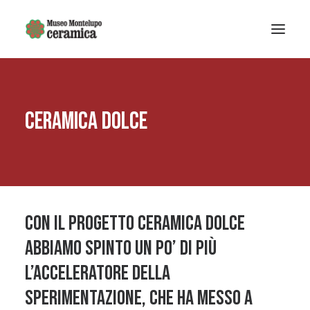
Sistema museale
Ceramica Dolce
MUSEO DELLA CERAMICA
Museo Archeologico
EDUCAZIONE
Arte Contemporanea
La Fondazione
Con il progetto Ceramica Dolce
Mostre e eventi
abbiamo spinto un po’ di più
Notizie
l’acceleratore della
sperimentazione, che ha messo a
Ricerca