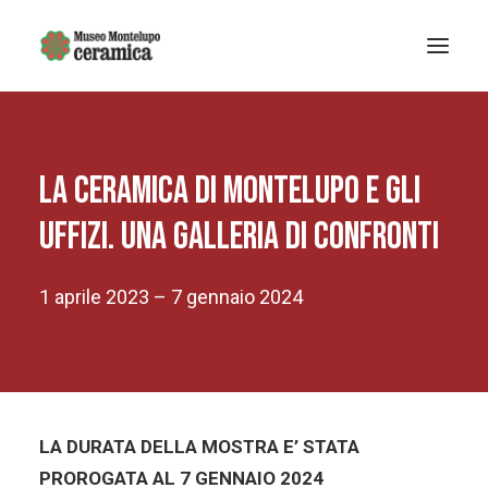
Sistema museale
La ceramica di Montelupo e gli
MUSEO DELLA CERAMICA
Museo Archeologico
Uffizi. Una galleria di confronti
EDUCAZIONE
Arte Contemporanea
1 aprile 2023 – 7 gennaio 2024
La Fondazione
Mostre e eventi
Notizie
LA DURATA DELLA MOSTRA E’ STATA
PROROGATA AL 7 GENNAIO 2024
Ricerca