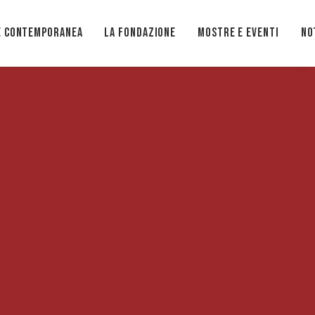
e Contemporanea
La Fondazione
Mostre e eventi
No