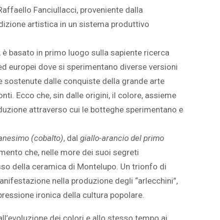
affaello Fanciullacci, proveniente dalla
dizione artistica in un sistema produttivo
, è basato in primo luogo sulla sapiente ricerca
 ed europei dove si sperimentano diverse versioni
te sostenute dalle conquiste della grande arte
ti. Ecco che, sin dalle origini, il colore, assieme
roduzione attraverso cui le botteghe sperimentano e
manesimo (cobalto)
, dal
giallo-arancio del primo
mento che, nelle more dei suoi segreti
sso della ceramica di Montelupo. Un trionfo di
anifestazione nella produzione degli “arlecchini”,
spressione ironica della cultura popolare.
all’evoluzione dei colori e allo stesso tempo ai