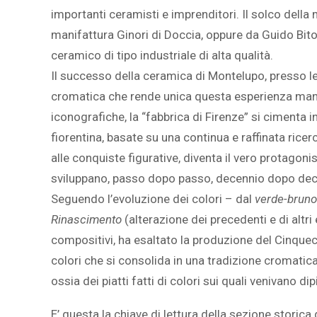
importanti ceramisti e imprenditori. Il solco della
manifattura Ginori di Doccia, oppure da Guido Bitos
ceramico di tipo industriale di alta qualità.
Il successo della ceramica di Montelupo, presso le 
cromatica che rende unica questa esperienza manifa
iconografiche, la “fabbrica di Firenze” si cimenta
fiorentina, basate su una continua e raffinata ricer
alle conquiste figurative, diventa il vero protagon
sviluppano, passo dopo passo, decennio dopo dece
Seguendo l’evoluzione dei colori – dal
verde-bruno
Rinascimento
(alterazione dei precedenti e di altri
compositivi, ha esaltato la produzione del Cinquec
colori che si consolida in una tradizione cromatica
ossia dei piatti fatti di colori sui quali venivano d
E’ questa la chiave di lettura della sezione storica