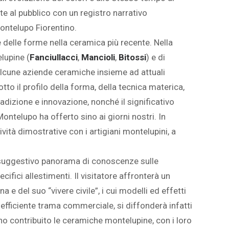
te al pubblico con un registro narrativo
ontelupo Fiorentino.
e delle forme nella ceramica più recente. Nella
lupine (
Fanciullacci
,
Mancioli
,
Bitossi
) e di
a alcune aziende ceramiche insieme ad attuali
sotto il profilo della forma, della tecnica materica,
radizione e innovazione, nonché il significativo
ontelupo ha offerto sino ai giorni nostri. In
ività dimostrative con i artigiani montelupini, a
e suggestivo panorama di conoscenze sulle
fici allestimenti. Il visitatore affronterà un
a e del suo “vivere civile”, i cui modelli ed effetti
d efficiente trama commerciale, si diffonderà infatti
no contribuito le ceramiche montelupine, con i loro