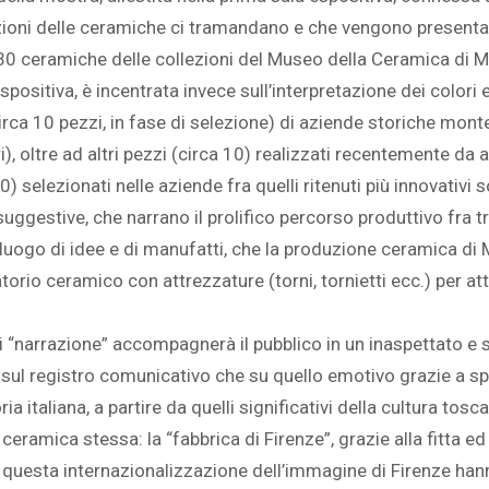
urazioni delle ceramiche ci tramandano e che vengono presenta
30 ceramiche delle collezioni del Museo della Ceramica di M
positiva, è incentrata invece sull’interpretazione dei colori 
ca 10 pezzi, in fase di selezione) di aziende storiche monte
ri), oltre ad altri pezzi (circa 10) realizzati recentemente d
0) selezionati nelle aziende fra quelli ritenuti più innovativi 
suggestive, che narrano il prolifico percorso produttivo fra t
luogo di idee e di manufatti, che la produzione ceramica di M
torio ceramico con attrezzature (torni, tornietti ecc.) per att
di “narrazione” accompagnerà il pubblico in un inaspettato 
sul registro comunicativo che su quello emotivo grazie a speci
italiana, a partire da quelli significativi della cultura toscan
a ceramica stessa: la “fabbrica di Firenze”, grazie alla fitta e
A questa internazionalizzazione dell’immagine di Firenze han