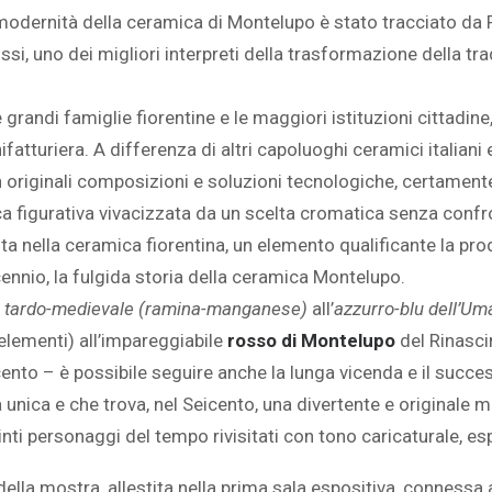
 modernità della ceramica di Montelupo è stato tracciato da R
si, uno dei migliori interpreti della trasformazione della tra
grandi famiglie fiorentine e le maggiori istituzioni cittadine
tturiera. A differenza di altri capoluoghi ceramici italiani
 in originali composizioni e soluzioni tecnologiche, certamen
ca figurativa vivacizzata da un scelta cromatica senza confron
ista nella ceramica fiorentina, un elemento qualificante la p
nnio, la fulgida storia della ceramica Montelupo.
 tardo-medievale (ramina-manganese)
all’
azzurro-blu dell’U
 elementi) all’impareggiabile
rosso di Montelupo
del Rinasci
ento – è possibile seguire anche la lunga vicenda e il succe
 unica e che trova, nel Seicento, una divertente e originale m
ipinti personaggi del tempo rivisitati con tono caricaturale, e
 della mostra, allestita nella prima sala espositiva, connessa 