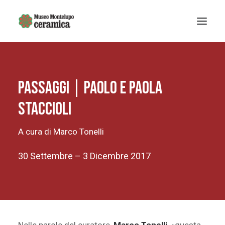
Sistema museale
Passaggi | Paolo e Paola
MUSEO DELLA CERAMICA
Museo Archeologico
Staccioli
EDUCAZIONE
A cura di Marco Tonelli
Arte Contemporanea
La Fondazione
30 Settembre – 3 Dicembre 2017
Mostre e eventi
Notizie
Ricerca