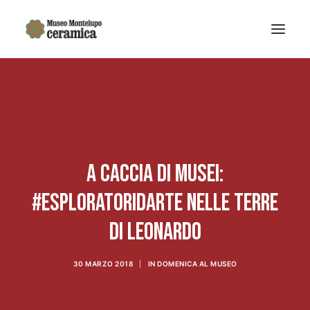
Sistema museale
MUSEO DELLA CERAMICA
Museo Archeologico
EDUCAZIONE
A CACCIA DI MUSEI:
Arte Contemporanea
#ESPLORATORIDARTE NELLE TERRE
La Fondazione
DI LEONARDO
Mostre e eventi
Notizie
30 MARZO 2018
|
IN
DOMENICA AL MUSEO
Ricerca