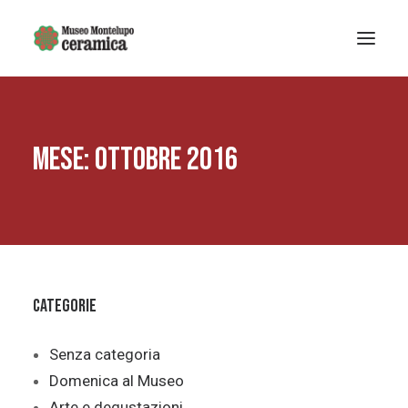
Sistema museale
MESE: OTTOBRE 2016
MUSEO DELLA CERAMICA
Museo Archeologico
EDUCAZIONE
Arte Contemporanea
La Fondazione
Categorie
Mostre e eventi
Notizie
Senza categoria
Domenica al Museo
Ricerca
Arte e degustazioni