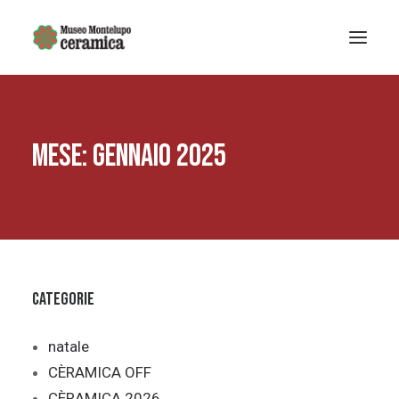
Sistema museale
MESE: GENNAIO 2025
MUSEO DELLA CERAMICA
Museo Archeologico
EDUCAZIONE
Arte Contemporanea
La Fondazione
Categorie
Mostre e eventi
Notizie
natale
CÈRAMICA OFF
Ricerca
CÈRAMICA 2026