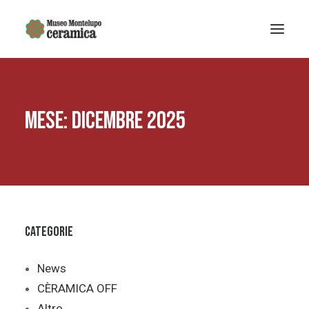
Sistema museale
MESE: DICEMBRE 2025
MUSEO DELLA CERAMICA
Museo Archeologico
EDUCAZIONE
Arte Contemporanea
La Fondazione
Categorie
Mostre e eventi
Notizie
News
CÈRAMICA OFF
Ricerca
Altro