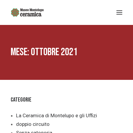
Sistema museale
MESE: OTTOBRE 2021
MUSEO DELLA CERAMICA
Museo Archeologico
EDUCAZIONE
Arte Contemporanea
La Fondazione
Categorie
Mostre e eventi
Notizie
La Ceramica di Montelupo e gli Uffizi
doppio circuito
Ricerca
Senza categoria