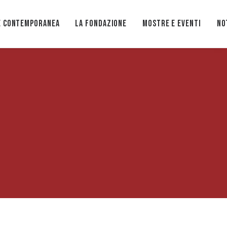
e Contemporanea
La Fondazione
Mostre e eventi
No