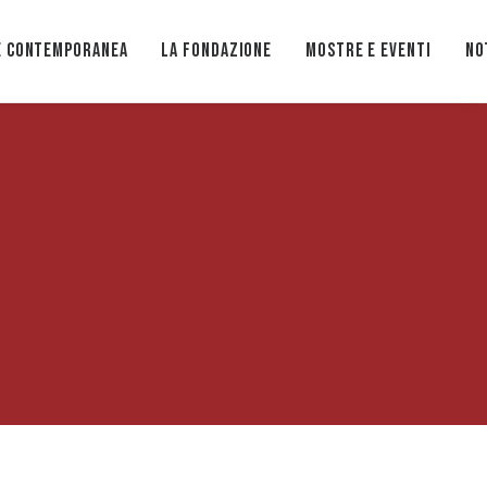
e Contemporanea
La Fondazione
Mostre e eventi
No